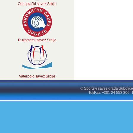
Odbojkaški savez Srbije
Rukometni savez Srbije
Vaterpolo savez Srbije
© Sportski savez grada Subotice
Tel/Fax: +381 24 553 306 , 