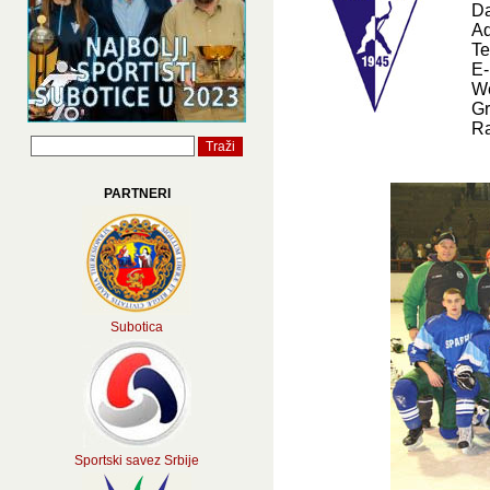
Da
Ad
Te
E-
We
Gr
Ra
PARTNERI
Subotica
Sportski savez Srbije