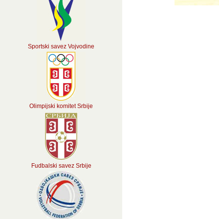
Sportski savez Vojvodine
Olimpijski komitet Srbije
Fudbalski savez Srbije