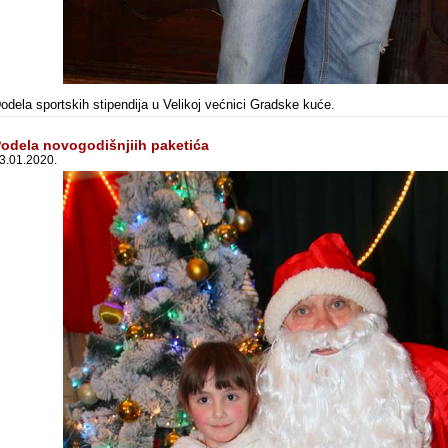
odela sportskih stipendija u Velikoj većnici Gradske kuće.
odela novogodišnjiih paketića
3.01.2020.