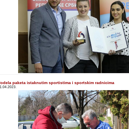
odela paketa istaknutim sportistima i sportskim radnicima
1.04.2023.