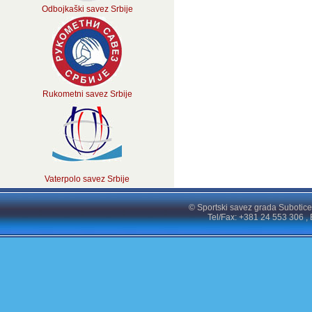
Odbojkaški savez Srbije
Rukometni savez Srbije
Vaterpolo savez Srbije
© Sportski savez grada Subotice
Tel/Fax: +381 24 553 306 , 