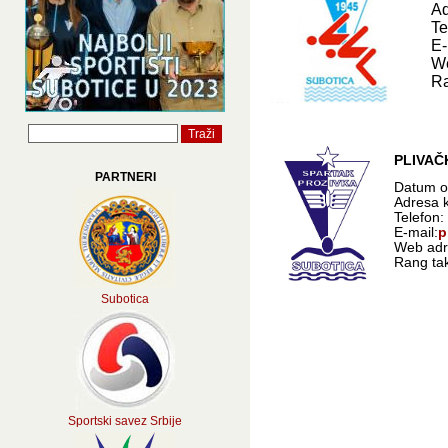
Ad
Te
E-
W
Ra
PLIVAČ
PARTNERI
Datum o
Adresa k
Telefon
E-mail:
p
Web adr
Rang tak
Subotica
Sportski savez Srbije