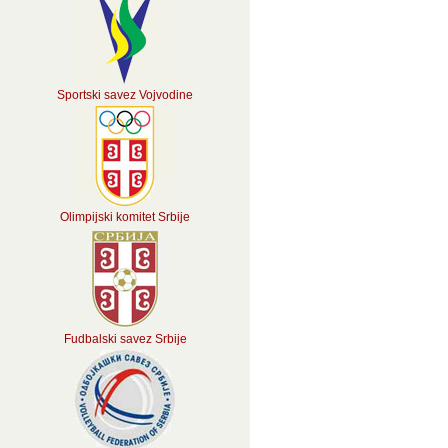
Sportski savez Vojvodine
Olimpijski komitet Srbije
Fudbalski savez Srbije