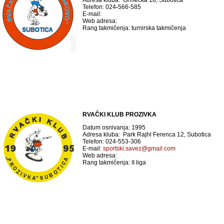
Adresa kluba: Grmečka 18, Subotica
Telefon: 024
-
566-585
E-mail:
Web adresa:
Rang takmičenja: turnirska takmičenja
RVAČKI KLUB PROZIVKA
Datum osnivanja: 1995
Adresa kluba: Park Rajhl Ferenca 12, Subotica
Telefon: 024-553-306
E-mail:
sportski.savez@gmail.com
Web adresa:
Rang takmičenja: II liga