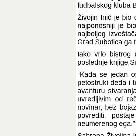
fudbalskog kluba 
Živojin Inić je bi
najponosniji je b
najboljeg izvešta
Grad Subotica ga n
Iako vrlo bistrog
poslednje knjige Su
“Kada se jedan os
petostruki deda i t
avanturu stvaranj
uvredljivim od re
novinar, bez boja
povrediti, posta
neumerenog ega.”
Sahrana Živojina 