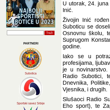
U
utorak, 24. juna
Inić.
Živojin Inić rođ
Suboticu se dosel
Osnovnu školu, te
Suprugom Konstan
PARTNERI
godine.
Iako se u potra
profesijama, ljuba
je u novinarstvo. 
Subotica
Radio Subotici, 
Dnevnika, Politik
Vjesnika, i drugih.
Slušaoci Radio Su
Sportski savez Srbije
Eho sport), te Z