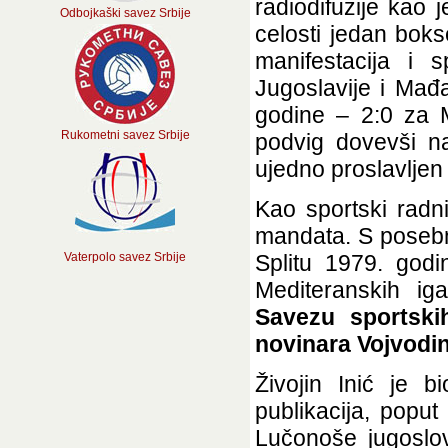
radiodifuzije kao 
Odbojkaški savez Srbije
celosti jedan boks
manifestacija i 
Jugoslavije i Mađa
godine – 2:0 za M
Rukometni savez Srbije
podvig dovevši na
ujedno proslavljen
Kao sportski radn
mandata. S posebn
Vaterpolo savez Srbije
Splitu 1979. god
Mediteranskih ig
Savezu sportski
novinara Vojvodi
Živojin Inić je b
publikacija, popu
Lučonoše jugoslo