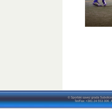
© Sportski savez grada Subotice
Tel/Fax: +381 24 553 306 , 