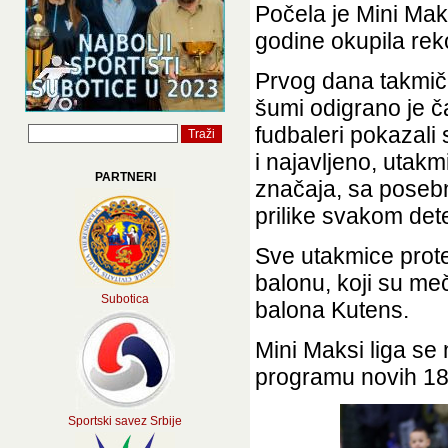
Počela je Mini Mak
godine okupila reko
Prvog dana takmič
šumi odigrano je č
fudbaleri pokazali 
i najavljeno, utakm
PARTNERI
značaja, sa posebn
prilike svakom det
Sve utakmice protek
balonu, koji su me
Subotica
balona Kutens.
Mini Maksi liga se
programu novih 18
Sportski savez Srbije