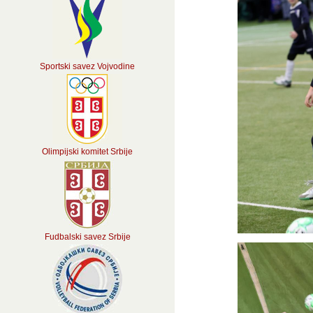
Sportski savez Vojvodine
Olimpijski komitet Srbije
Fudbalski savez Srbije