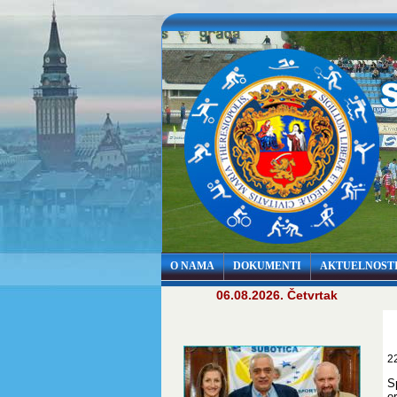
O NAMA
DOKUMENTI
AKTUELNOST
06.08.2026. Četvrtak
2
S
o