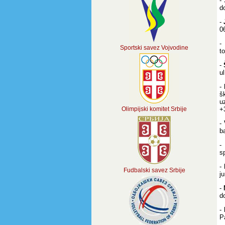
-
d
-
0
-
Sportski savez Vojvodine
t
-
u
-
š
u
Olimpijski komitet Srbije
+
-
b
s
-
Fudbalski savez Srbije
j
-
d
-
P