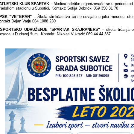
ATLETSKI KLUB SPARTAK
– školica atletike organizovaće se u periodu od
radskom stadionu u Subotici. Kontakt: Sofija Dobrički 069 350 31 70
PSK “VETERAN”
–
Škola streličarstva će se odvijatu u juliu mesecu, ut
ontakt Dejan Varju 064 1988 230
-
SPORTSKO UDRUŽENJE "SPARTAK SKAJRANERS"
– škola
trčanja 
eseca u Dudovoj šumi. Kontakt: Nikolas Vuković 069 44 44 387