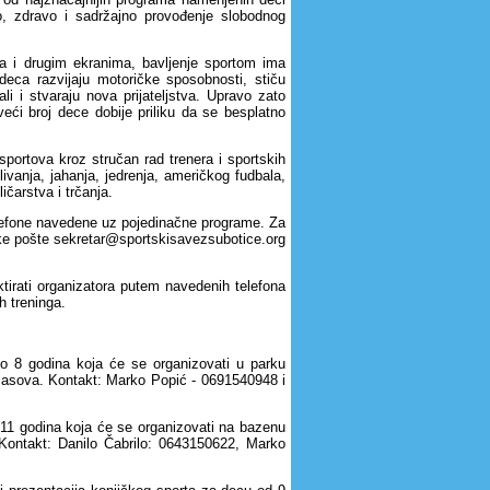
no, zdravo i sadržajno provođenje slobodnog
 i drugim ekranima, bavljenje sportom ima
 deca razvijaju motoričke sposobnosti, stiču
li i stvaraju nova prijateljstva. Upravo zato
eći broj dece dobije priliku da se besplatno
sportova kroz stručan rad trenera i sportskih
ivanja, jahanja, jedrenja, američkog fudbala,
ičarstva i trčanja.
telefone navedene uz pojedinačne programe. Za
ske pošte sekretar@sportskisavezsubotice.org
tirati organizatora putem navedenih telefona
h treninga.
 8 godina koja će se organizovati u parku
 časova. Kontakt: Marko Popić - 0691540948 i
11 godina koja će se organizovati na bazenu
ontakt: Danilo Čabrilo: 0643150622, Marko