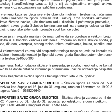
kolskog i predškolskog uzrasta, čiji je cilj da najmlađima omogući aktiv
remena kroz upoznavanje sa različitim sportovima.
 vremenu kada su deca sve više okrenuta mobilnim telefonima, računarima
zuzetnu važnost za njihov pravilan rast i razvoj. Kroz sportske aktivnosti
drave životne navike, uče timskom radu, disciplini i poštovanju protivnika, a
portski savez grada Subotice kontinuirano radi na stvaranju uslova da što v
ljuči u sportske aktivnosti i pronađe sport koji će voleti.
okom jula i avgusta mališani će imati priliku da se oprobaju u velikom broju 
adnika iz subotičkih klubova i udruženja. Program obuhvata školice sporta, pl
aha, džudoa, vaterpola, stonog tenisa, rolera, mačevanja, boksa, atletike, strel
vi zainteresovani za ovaj vid besplatnih treninga mogu se javiti na kontakt 
odatne informacije kontakt je Sportski savez grada Subotice putem elektron
li na telefon 024/553-306.
apomena: Nakon odabira školice ili prezentacije sporta, neophodno je kontak
ako bi se dobile detaljne informacije o terminima i načinu održavanja besplatni
pisak besplatnih školica sporta i treninga tokom leta 2026. godine:
SPORTSKI SAVEZ GRADA SUBOTICE
- Školica sporta za decu od 5 do
rozivka kod ćuprije od 16. jula do 31. avgusta, utorkom i četvrtom od 19:00
ragorad Vasić – 0658206649
SPORTSKI SAVEZ GRADA SUBOTICE
- Školica plivanja za decu od 5 do 
RC Prozivka od 01. jula do 31. avgusta, ponedeljkom, srdom i petkom. K
opić 0691540948 i Dragorad Vasić 0658206649