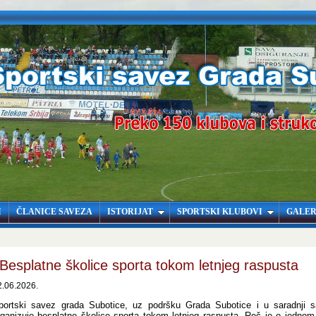
I
ČLANICE SAVEZA
ISTORIJAT
SPORTSKI KLUBOVI
GALER
Besplatne školice sporta tokom letnjeg raspusta
2.06.2026.
portski savez grada Subotice, uz podršku Grada Subotice i u saradnji 
rganizuje besplatne školice sporta tokom letnjeg raspusta. Reč je o jednom