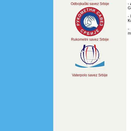
-
Odbojkaški savez Srbije
G
-
K
m
Rukometni savez Srbije
Vaterpolo savez Srbije