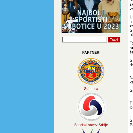
š
v
U
i
z
S
uk
T
r
š
PARTNERI
S
d
i
N
k
Subotica
S
-
P
D
-
S
P
Sportski savez Srbije