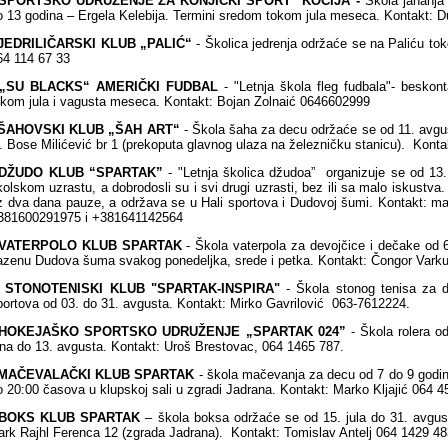
SPORTSKO UDRUŽENJE ZA KONJIČKI SPORT ''KOČIJA''-
Škola jahanja 
o 13 godina – Ergela Kelebija. Termini sredom tokom jula meseca. Kontakt:
JEDRILIČARSKI KLUB „PALIĆ“
- Školica jedrenja održaće se na Paliću t
64 114 67 33
„SU BLACKS“ AMERIČKI FUDBAL
- "Letnja škola fleg fudbala"- beskon
okom jula i vagusta meseca. Kontakt: Bojan Zolnaić 0646602999
ŠAHOVSKI KLUB „ŠAH ART“
- Škola šaha za decu održaće se od 11. avgus
l. Bose Milićević br 1 (prekoputa glavnog ulaza na železničku stanicu). Konta
DŽUDO KLUB “SPARTAK”
- "Letnja školica džudoa” organizuje se od 13
kolskom uzrastu, a dobrodosli su i svi drugi uzrasti, bez ili sa malo iskustva
z dva dana pauze, a održava se u Hali sportova i Dudovoj šumi. Kontakt: m
381600291975 i +381641142564
VATERPOLO KLUB SPARTAK
- Škola vaterpola za devojčice i dečake od 
azenu Dudova šuma svakog ponedeljka, srede i petka. Kontakt: Čongor Varku
-
STONOTENISKI KLUB "SPARTAK-INSPIRA"
- Škola stonog tenisa za d
portova od 03. do 31. avgusta. Kontakt: Mirko Gavrilović 063-7612224.
HOKEJAŠKO SPORTSKO UDRUŽENJE „SPARTAK 024”
- Škola rolera o
una do 13. avgusta. Kontakt: Uroš Brestovac, 064 1465 787.
MAČEVALAČKI KLUB SPARTAK
- škola mačevanja za decu od 7 do 9 godin
o 20:00 časova u klupskoj sali u zgradi Jadrana. Kontakt: Marko Kljajić 064 
BOKS KLUB SPARTAK
– škola boksa održaće se od 15. jula do 31. avgus
ark Rajhl Ferenca 12 (zgrada Jadrana). Kontakt: Tomislav Antelj 064 1429 48