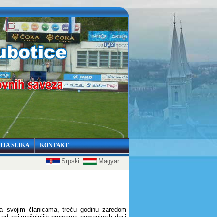
IJA SLIKA
KONTAKT
Srpski
Magyar
sa svojim članicama, treću godinu zaredom
 od najznačajnijih programa namenjenih deci