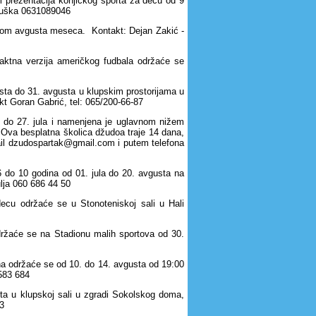
i prezentacija konjičkog sporta za decu od 9
 Duška 0631089046
okom avgusta meseca. Kontakt: Dejan Zakić -
taktna verzija američkog fudbala održaće se
ta do 31. avgusta u klupskim prostorijama u
kt Goran Gabrić, tel: 065/200-66-87
. do 27. jula i namenjena je uglavnom nižem
. Ova besplatna školica džudoa traje 14 dana,
ail dzudospartak@gmail.com i putem telefona
6 do 10 godina od 01. jula do 20. avgusta na
lja 060 686 44 50
ecu održaće se u Stonoteniskoj sali u Hali
držaće se na Stadionu malih sportova od 30.
a održaće se od 10. do 14. avgusta od 19:00
4583 684
ta u klupskoj sali u zgradi Sokolskog doma,
3