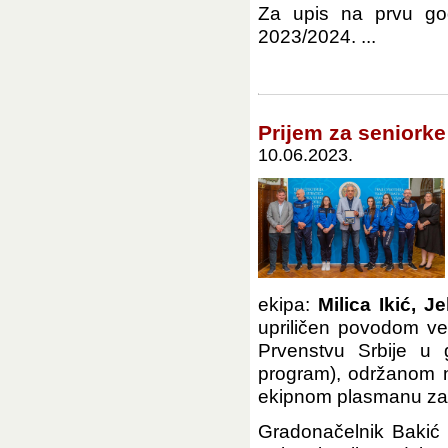
Za upis na prvu god
2023/2024. ...
Prijem za seniorke
10.06.2023.
ekipa:
Milica Ikić, 
upriličen povodom ve
Prvenstvu Srbije u
program), održanom ne
ekipnom plasmanu za
Gradonačelnik Bakić 