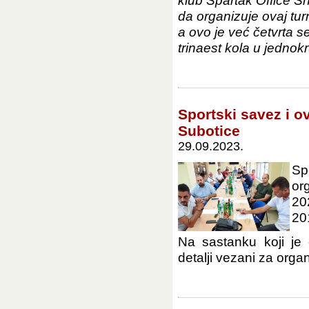
klub Spartak Office S
da organizuje ovaj tur
a ovo je već četvrta 
trinaest kola u jednok
Sportski savez i o
Subotice
29.09.2023.
Sp
or
20
20
Na sastanku koji je
detalji vezani za organiz