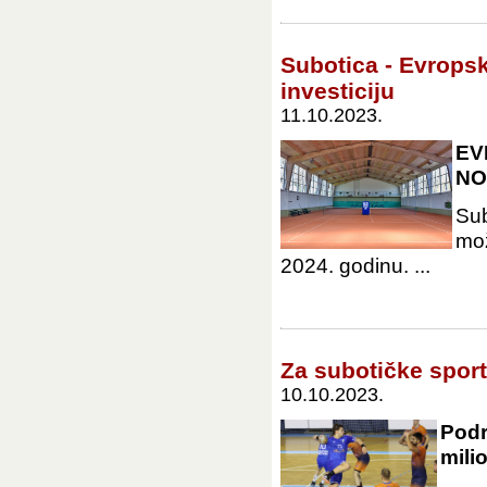
Subotica - Evrops
investiciju
11.10.2023.
EV
NO
Sub
mož
2024. godinu. ...
Za subotičke sport
10.10.2023.
Podr
mili