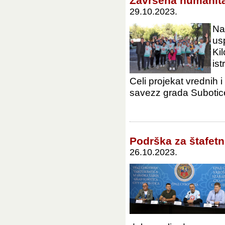
Završena humanita
29.10.2023.
Na
us
Ki
is
Celi projekat vrednih 
savezz grada Subotice.
Podrška za štafet
26.10.2023.