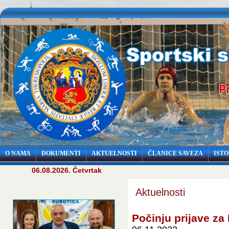
O NAMA
DOKUMENTI
AKTUELNOSTI
ČLANICE SAVEZA
ISTO
06.08.2026. Četvrtak
Aktuelnosti
Počinju prijave za