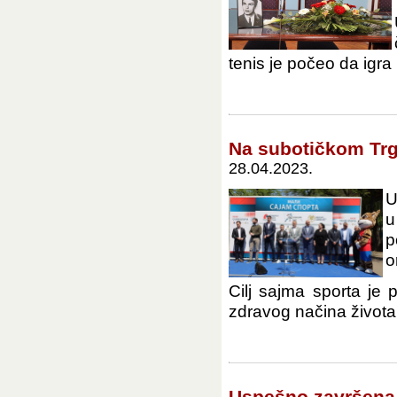
tenis je počeo da igra 
Na subotičkom Trg
28.04.2023.
U
u
p
o
Cilj sajma sporta je
zdravog načina života
Uspešno završena 