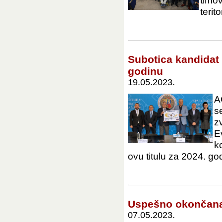
timo
terit
Subotica kandidat
godinu
19.05.2023.
A
s
z
E
k
ovu titulu za 2024. god
Uspešno okončana 
07.05.2023.