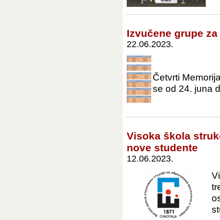
Izvučene grupe za 
22.06.2023.
Četvrti Memorija
se od 24. juna do
Visoka škola struk
nove studente
12.06.2023.
V
t
o
s