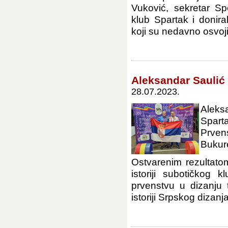
Vuković, sekretar Sp
klub Spartak i donir
koji su nedavno osvoji
Aleksandar Saulić
28.07.2023.
Aleks
Spart
Prvens
Bukur
Ostvarenim rezultato
istoriji subotičkog
prvenstvu u dizanju 
istoriji Srpskog dizanja.