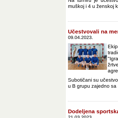
Na turniru je učest
muškoj i 4 u ženskoj ko
Učestvovali na mem
09.04.2023.
Ekip
trad
"Igr
žrt
agre
Subotičani su učestvov
u B grupu zajedno sa 
Dodeljena sportsk
21.03.2023.