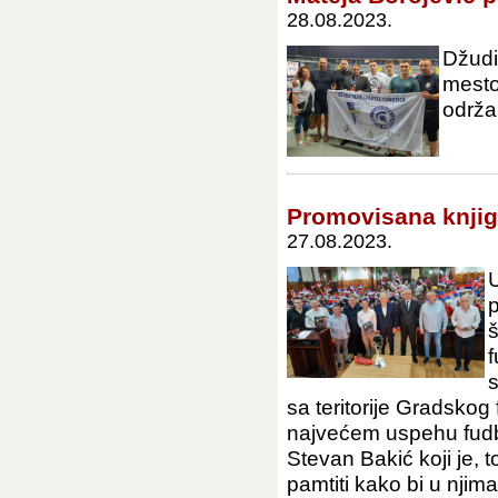
28.08.2023.
Džudi
mest
održa
Promovisana knjig
27.08.2023.
U
p
š
f
s
sa teritorije Gradskog
najvećem uspehu fudba
Stevan Bakić koji je, 
pamtiti kako bi u njim