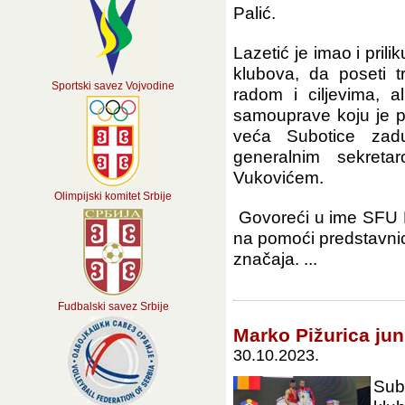
Palić.
Lazetić je imao i pri
klubova, da poseti 
Sportski savez Vojvodine
radom i ciljevima, a
samouprave koju je p
veća Subotice zad
generalnim sekret
Vukovićem.
Olimpijski komitet Srbije
Govoreći u ime SFU
na pomoći predstavni
značaja. ...
Fudbalski savez Srbije
Marko Pižurica jun
30.10.2023.
Sub