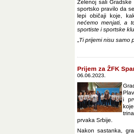
Zelenoj sali Gradske 
sportsko pravilo da se
lepi običaji koje, ka
nećemo menjati, a t
sportiste i sportske k
„
Ti prijemi nisu samo p
Prijem za ŽFK Spa
06.06.2023.
Grad
Plav
i p
koj
tri
prvaka Srbije.
Nakon sastanka, gra