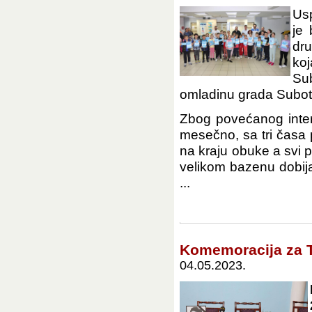
Usp
je 
dru
koj
Su
omladinu grada Subot
Zbog povećanog inter
mesečno, sa tri časa 
na kraju obuke a svi p
velikom bazenu dobija
...
Komemoracija za 
04.05.2023.