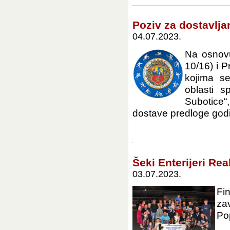
Poziv za dostavlja
04.07.2023.
Na osnovu
10/16) i P
kojima se
oblasti s
Subotice
dostave predloge godi
Šeki Enterijeri Rea
03.07.2023.
Fi
zav
Pop