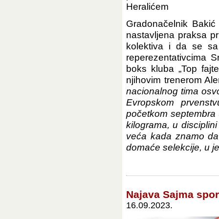
Heralićem
Gradonačelnik Bakić 
nastavljena praksa pr
kolektiva i da se sa
reperezentativcima S
boks kluba „Top fajt
njihovim trenerom Al
nacionalnog tima osvoj
Evropskom prvenstv
početkom septembra u 
kilograma, u disciplin
veća kada znamo da je
domaće selekcije, u jed
Najava Sajma spor
16.09.2023.