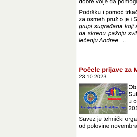
dobre volje da pomog
Podršku i pomoć trkač
za osmeh pružio je i 
grupi sugrađana koji s
da skrenu pažnju svi
lečenju Andree. ...
Počele prijave za 
23.10.2023.
Ob
Sub
u o
201
Savez je tehnički organ
od polovine novembra