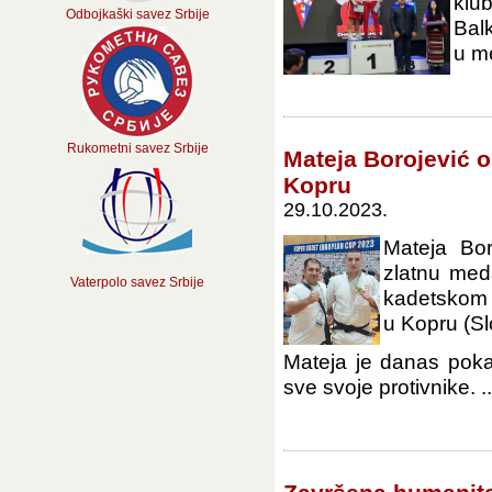
klub
Odbojkaški savez Srbije
Bal
u me
Rukometni savez Srbije
Mateja Borojević o
Kopru
29.10.2023.
Mateja Bor
zlatnu med
Vaterpolo savez Srbije
kadetskom E
u Kopru (Sl
Mateja je danas pokaz
sve svoje protivnike. ..