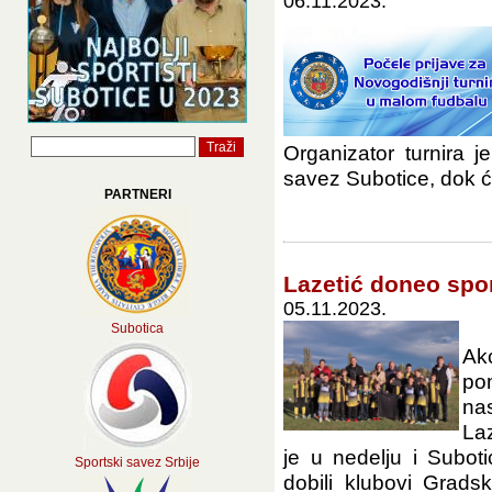
06.11.2023.
Organizator turnira j
savez Subotice, dok će
PARTNERI
Lazetić doneo spo
05.11.2023.
Subotica
Ak
po
na
Laz
je u nedelju i Subot
Sportski savez Srbije
dobili klubovi Grad