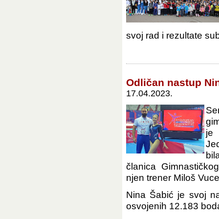
svoj rad i rezultate sub
Odličan nastup Ni
17.04.2023.
Se
gim
je
Je
bil
članica Gimnastičko
njen trener Miloš Vuce
Nina Šabić je svoj n
osvojenih 12.183 boda