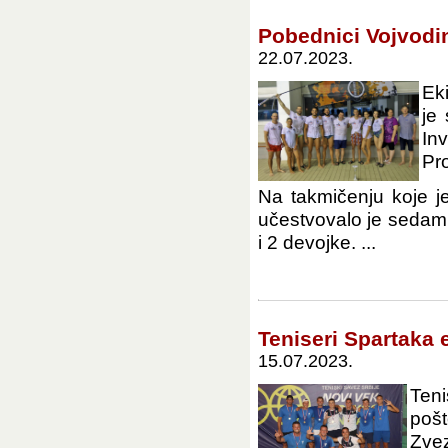
Pobednici Vojvodi
22.07.2023.
Ek
je
In
Pro
Na takmičenju koje j
učestvovalo je sedam
i 2 devojke. ...
Teniseri Spartaka e
15.07.2023.
Teni
poš
Zve