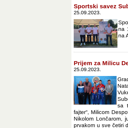
Sportski savez Su
25.09.2023.
Spo
na 
na A
Prijem za Milicu D
25.09.2023.
Gra
Nat
Vuk
Sub
sa 
fajter“, Milicom Desp
Nikolom Lončarom, j
prvakom u sve četiri 