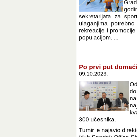
Grad
godi
sekretarijata za sp
ulaganjima potrebno 
rekreacije i promocij
populacijom. ...
Po prvi put domać
09.10.2023.
Od
do
na
naj
kv
300 učesnika.
Turnir je najavio direk