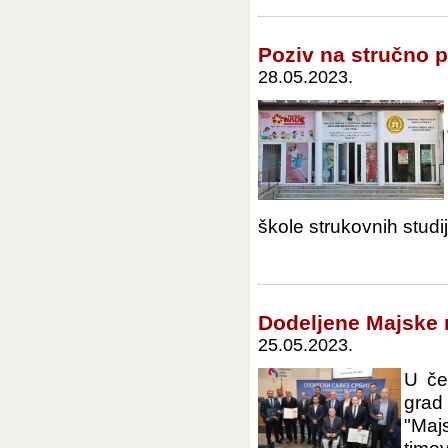
Poziv na stručno 
28.05.2023.
škole strukovnih studija
Dodeljene Majske 
25.05.2023.
U če
grad
"Maj