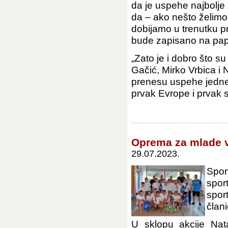
da je uspehe najbolje 
da – ako nešto želimo
dobijamo u trenutku pr
bude zapisano na pap
„Zato je i dobro što su 
Gačić, Mirko Vrbica i N
prenesu uspehe jedne 
prvak Evrope i prvak sv
Oprema za mlade v
29.07.2023.
Spor
spor
spor
član
U sklopu akcije Nat