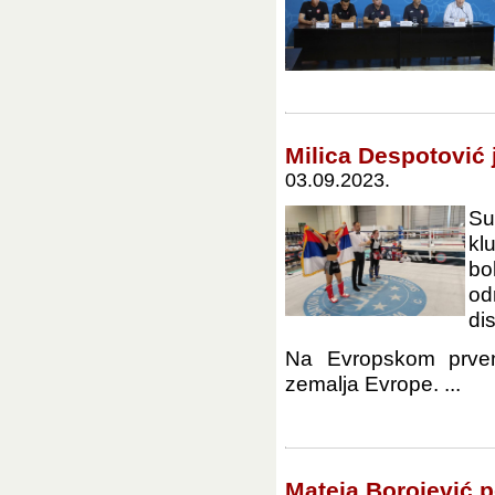
Milica Despotović 
03.09.2023.
Su
kl
bo
od
dis
Na Evropskom prven
zemalja Evrope. ...
Mateja Borojević 