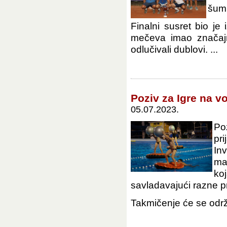
šumi
Finalni susret bio je
mečeva imao značaj
odlučivali dublovi. ...
Poziv za Igre na v
05.07.2023.
Po
pr
In
ma
ko
savladavajući razne p
Takmičenje će se održa