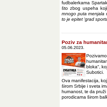
fudbalerkama Spartak
što zbog uspeha koj
mnogo puta menjala na
to je epitet ’grad sporta’
Poziv za humanitar
05.06.2023.
Pozivamo 
humanitar
bloka", k
Subotici.
Ova manifestacija, ko
širom Srbije i sveta im
humanost, te da pruži
porodicama širom balk